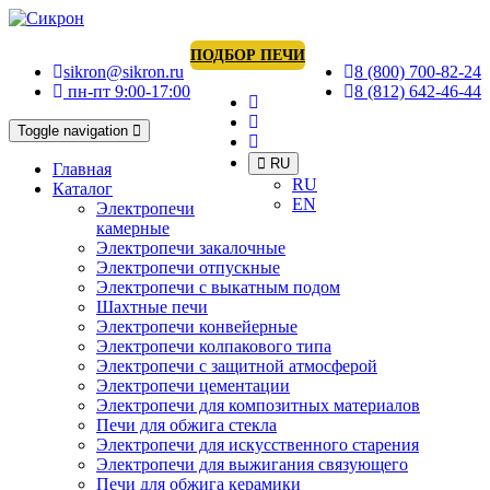
ПОДБОР ПЕЧИ
sikron@sikron.ru
8 (800) 700-82-24
пн-пт 9:00-17:00
8 (812) 642-46-44
Toggle navigation
RU
Главная
RU
Каталог
EN
Электропечи
камерные
Электропечи закалочные
Электропечи отпускные
Электропечи с выкатным подом
Шахтные печи
Электропечи конвейерные
Электропечи колпакового типа
Электропечи с защитной атмосферой
Электропечи цементации
Электропечи для композитных материалов
Печи для обжига стекла
Электропечи для искусственного старения
Электропечи для выжигания связующего
Печи для обжига керамики